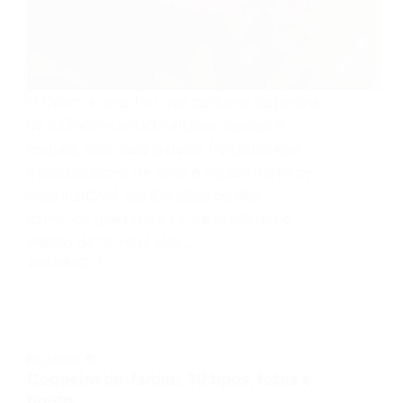
O Cravo é uma flor que perfuma os jardins
da infância e enfeita altares, lapelas e
buquês, com suas pétalas franzidas que
parecem papel de seda e aquele perfume
inconfundível, ele é o clássico dos
canteiros que nunca sai de moda. Eu o
chamo de “o vovô das…
JARDIM.BIZ
PALMEIRA 🌴
Coqueiro de Jardim: 10 tipos, fotos e
preço