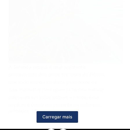
A Serenoa repens é uma resistente
sobrevivente dos solos arenosos da Flórida
que todo mundo conhece pelo nome de
Saw Palmetto! Para quem já tentou cultivar
palmeiras em solos pobres e secos, essa
espécie é como um presente da natureza…
JARDIM.BIZ
Carregar mais