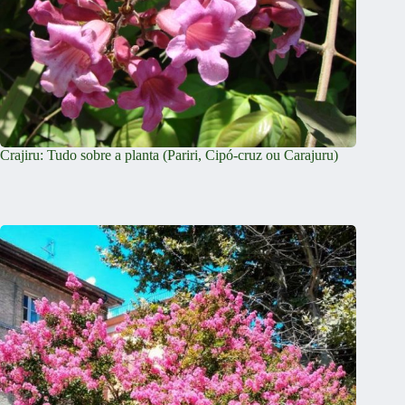
Crajiru: Tudo sobre a planta (Pariri, Cipó-cruz ou Carajuru)