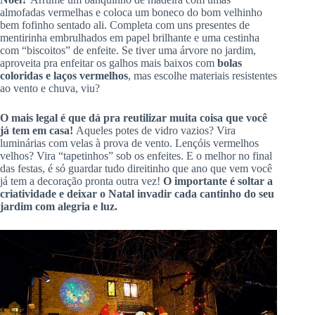
almofadas vermelhas e coloca um boneco do bom velhinho
bem fofinho sentado ali. Completa com uns presentes de
mentirinha embrulhados em papel brilhante e uma cestinha
com “biscoitos” de enfeite. Se tiver uma árvore no jardim,
aproveita pra enfeitar os galhos mais baixos com
bolas
coloridas e laços vermelhos
, mas escolhe materiais resistentes
ao vento e chuva, viu?
O mais legal é que dá pra reutilizar muita coisa que você
já tem em casa!
Aqueles potes de vidro vazios? Vira
luminárias com velas à prova de vento. Lençóis vermelhos
velhos? Vira “tapetinhos” sob os enfeites. E o melhor no final
das festas, é só guardar tudo direitinho que ano que vem você
já tem a decoração pronta outra vez!
O importante é soltar a
criatividade e deixar o Natal invadir cada cantinho do seu
jardim com alegria e luz.