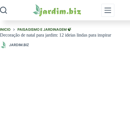
Pular
para
o
conteúdo
INICIO
PAISAGISMO E JARDINAGEM 🍃
Decoração de natal para jardim: 12 ideias lindas para inspirar
JARDIM.BIZ