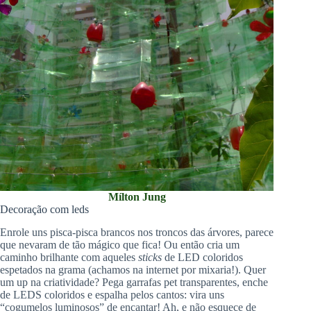
Mílton Jung
Decoração com leds
Enrole uns pisca-pisca brancos nos troncos das árvores, parece
que nevaram de tão mágico que fica! Ou então cria um
caminho brilhante com aqueles
sticks
de LED coloridos
espetados na grama (achamos na internet por mixaria!). Quer
um up na criatividade? Pega garrafas pet transparentes, enche
de LEDS coloridos e espalha pelos cantos: vira uns
“cogumelos luminosos” de encantar! Ah, e não esquece de