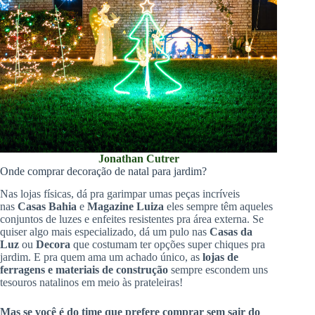
Jonathan Cutrer
Onde comprar decoração de natal para jardim?
Nas lojas físicas, dá pra garimpar umas peças incríveis
nas
Casas Bahia
e
Magazine Luiza
eles sempre têm aqueles
conjuntos de luzes e enfeites resistentes pra área externa. Se
quiser algo mais especializado, dá um pulo nas
Casas da
Luz
ou
Decora
que costumam ter opções super chiques pra
jardim. E pra quem ama um achado único, as
lojas de
ferragens e materiais de construção
sempre escondem uns
tesouros natalinos em meio às prateleiras!
Mas se você é do time que prefere comprar sem sair do