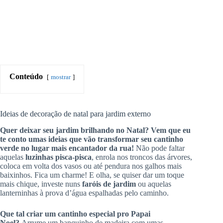
Conteúdo
mostrar
Ideias de decoração de natal para jardim externo
Quer deixar seu jardim brilhando no Natal? Vem que eu
te conto umas ideias que vão transformar seu cantinho
verde no lugar mais encantador da rua!
Não pode faltar
aquelas
luzinhas pisca-pisca
, enrola nos troncos das árvores,
coloca em volta dos vasos ou até pendura nos galhos mais
baixinhos. Fica um charme! E olha, se quiser dar um toque
mais chique, investe nuns
faróis de jardim
ou aquelas
lanterninhas à prova d’água espalhadas pelo caminho.
Que tal criar um cantinho especial pro Papai
Noel?
Arrume um banquinho de madeira com umas