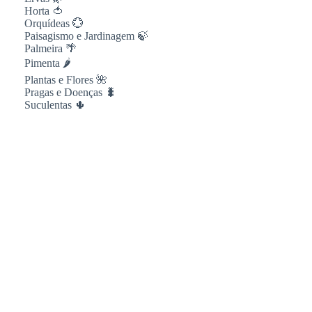
Horta 🍅
Orquídeas 💮
Paisagismo e Jardinagem 🍃
Palmeira 🌴
Pimenta 🌶
Plantas e Flores 🌺
Pragas e Doenças 🐛
Suculentas 🌵