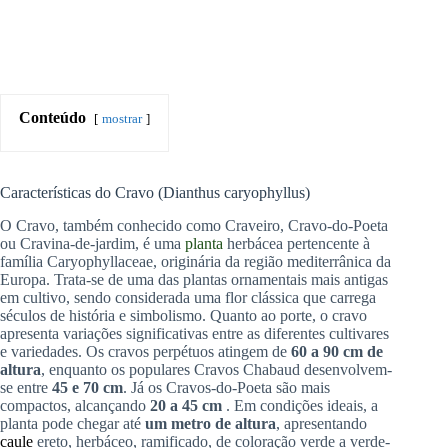
Conteúdo
mostrar
Características do Cravo (Dianthus caryophyllus)
O Cravo, também conhecido como Craveiro, Cravo-do-Poeta
ou Cravina-de-jardim, é uma
planta
herbácea pertencente à
família Caryophyllaceae, originária da região mediterrânica da
Europa. Trata-se de uma das plantas ornamentais mais antigas
em cultivo, sendo considerada uma flor clássica que carrega
séculos de história e simbolismo. Quanto ao porte, o cravo
apresenta variações significativas entre as diferentes cultivares
e variedades. Os cravos perpétuos atingem de
60 a 90 cm de
altura
, enquanto os populares Cravos Chabaud desenvolvem-
se entre
45 e 70 cm
. Já os Cravos-do-Poeta são mais
compactos, alcançando
20 a 45 cm
. Em condições ideais, a
planta pode chegar até
um metro de altura
, apresentando
caule
ereto, herbáceo, ramificado, de coloração verde a verde-