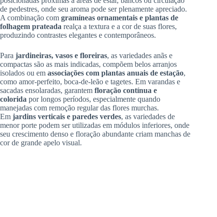
posicionadas próximas a áreas de estar, bancos ou circulação
de pedestres, onde seu aroma pode ser plenamente apreciado.
A combinação com
gramíneas ornamentais e plantas de
folhagem prateada
realça a textura e a cor de suas flores,
produzindo contrastes elegantes e contemporâneos.
Para
jardineiras, vasos e floreiras
, as variedades anãs e
compactas são as mais indicadas, compõem belos arranjos
isolados ou em
associações com plantas anuais de estação
,
como amor-perfeito, boca-de-leão e tagetes. Em varandas e
sacadas ensolaradas, garantem
floração contínua e
colorida
por longos períodos, especialmente quando
manejadas com remoção regular das flores murchas.
Em
jardins verticais e paredes verdes
, as variedades de
menor porte podem ser utilizadas em módulos inferiores, onde
seu crescimento denso e floração abundante criam manchas de
cor de grande apelo visual.