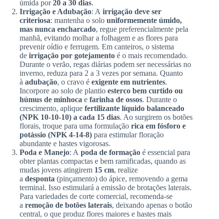
úmida por
20 a 30 dias
.
Irrigação e Adubação
: A
irrigação deve ser
criteriosa
: mantenha o solo
uniformemente úmido,
mas nunca encharcado
, regue preferencialmente pela
manhã, evitando molhar a folhagem e as flores para
prevenir oídio e ferrugem. Em canteiros, o sistema
de
irrigação por gotejamento
é o mais recomendado.
Durante o verão, regas diárias podem ser necessárias no
inverno, reduza para 2 a 3 vezes por semana. Quanto
à
adubação
, o cravo é
exigente em nutrientes
.
Incorpore ao solo de plantio
esterco bem curtido ou
húmus de minhoca
e
farinha de ossos
. Durante o
crescimento, aplique
fertilizante líquido balanceado
(NPK 10-10-10) a cada 15 dias
. Ao surgirem os botões
florais, troque para uma formulação
rica em fósforo e
potássio (NPK 4-14-8)
para estimular floração
abundante e hastes vigorosas.
Poda e Manejo
: A
poda de formação
é essencial para
obter plantas compactas e bem ramificadas, quando as
mudas jovens atingirem
15 cm
, realize
a
desponta
(pinçamento) do ápice, removendo a gema
terminal. Isso estimulará a emissão de brotações laterais.
Para variedades de corte comercial, recomenda-se
a
remoção de botões laterais
, deixando apenas o botão
central, o que produz flores maiores e hastes mais