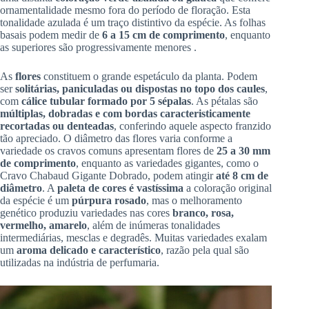
ornamentalidade mesmo fora do período de floração. Esta
tonalidade azulada é um traço distintivo da espécie. As folhas
basais podem medir de
6 a 15 cm de comprimento
, enquanto
as superiores são progressivamente menores .
As
flores
constituem o grande espetáculo da planta. Podem
ser
solitárias, paniculadas ou dispostas no topo dos caules
,
com
cálice tubular formado por 5 sépalas
. As pétalas são
múltiplas, dobradas e com bordas caracteristicamente
recortadas ou denteadas
, conferindo aquele aspecto franzido
tão apreciado. O diâmetro das flores varia conforme a
variedade os cravos comuns apresentam flores de
25 a 30 mm
de comprimento
, enquanto as variedades gigantes, como o
Cravo Chabaud Gigante Dobrado, podem atingir
até 8 cm de
diâmetro
. A
paleta de cores é vastíssima
a coloração original
da espécie é um
púrpura rosado
, mas o melhoramento
genético produziu variedades nas cores
branco, rosa,
vermelho, amarelo
, além de inúmeras tonalidades
intermediárias, mesclas e degradês. Muitas variedades exalam
um
aroma delicado e característico
, razão pela qual são
utilizadas na indústria de perfumaria.