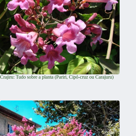
Crajiru: Tudo sobre a planta (Pariri, Cipó-cruz ou Carajuru)