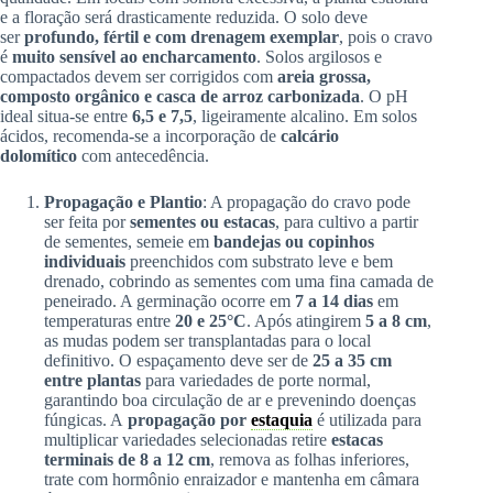
e a floração será drasticamente reduzida. O solo deve
ser
profundo, fértil e com drenagem exemplar
, pois o cravo
é
muito sensível ao encharcamento
. Solos argilosos e
compactados devem ser corrigidos com
areia grossa,
composto orgânico e casca de arroz carbonizada
. O pH
ideal situa-se entre
6,5 e 7,5
, ligeiramente alcalino. Em solos
ácidos, recomenda-se a incorporação de
calcário
dolomítico
com antecedência.
Propagação e Plantio
: A propagação do cravo pode
ser feita por
sementes ou estacas
, para cultivo a partir
de sementes, semeie em
bandejas ou copinhos
individuais
preenchidos com substrato leve e bem
drenado, cobrindo as sementes com uma fina camada de
peneirado. A germinação ocorre em
7 a 14 dias
em
temperaturas entre
20 e 25°C
. Após atingirem
5 a 8 cm
,
as mudas podem ser transplantadas para o local
definitivo. O espaçamento deve ser de
25 a 35 cm
entre plantas
para variedades de porte normal,
garantindo boa circulação de ar e prevenindo doenças
fúngicas. A
propagação por
estaquia
é utilizada para
multiplicar variedades selecionadas retire
estacas
terminais de 8 a 12 cm
, remova as folhas inferiores,
trate com hormônio enraizador e mantenha em câmara