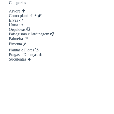
Categorias
Árvore 🌳
Como plantar? 👨‍🌾
Ervas 🌿
Horta 🍅
Orquídeas 💮
Paisagismo e Jardinagem 🍃
Palmeira 🌴
Pimenta 🌶
Plantas e Flores 🌺
Pragas e Doenças 🐛
Suculentas 🌵