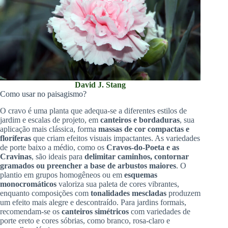
David J. Stang
Como usar no paisagismo?
O cravo é uma planta que adequa-se a diferentes estilos de
jardim e escalas de projeto, em
canteiros e bordaduras
, sua
aplicação mais clássica, forma
massas de cor compactas e
floríferas
que criam efeitos visuais impactantes. As variedades
de porte baixo a médio, como os
Cravos-do-Poeta e as
Cravinas
, são ideais para
delimitar caminhos, contornar
gramados ou preencher a base de arbustos maiores
. O
plantio em grupos homogêneos ou em
esquemas
monocromáticos
valoriza sua paleta de cores vibrantes,
enquanto composições com
tonalidades mescladas
produzem
um efeito mais alegre e descontraído. Para jardins formais,
recomendam-se os
canteiros simétricos
com variedades de
porte ereto e cores sóbrias, como branco, rosa-claro e