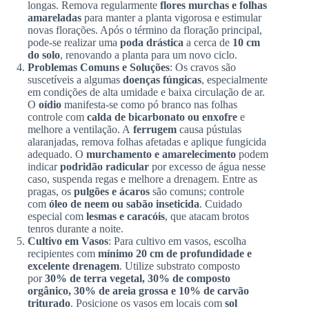
longas. Remova regularmente
flores murchas e folhas
amareladas
para manter a planta vigorosa e estimular
novas florações. Após o término da floração principal,
pode-se realizar uma
poda drástica
a cerca de
10 cm
do solo
, renovando a planta para um novo ciclo.
Problemas Comuns e Soluções
: Os cravos são
suscetíveis a algumas
doenças fúngicas
, especialmente
em condições de alta umidade e baixa circulação de ar.
O
oídio
manifesta-se como pó branco nas folhas
controle com
calda de bicarbonato ou enxofre
e
melhore a ventilação. A
ferrugem
causa pústulas
alaranjadas, remova folhas afetadas e aplique fungicida
adequado. O
murchamento e amarelecimento
podem
indicar
podridão radicular
por excesso de água nesse
caso, suspenda regas e melhore a drenagem. Entre as
pragas, os
pulgões e ácaros
são comuns; controle
com
óleo de neem ou sabão inseticida
. Cuidado
especial com
lesmas e caracóis
, que atacam brotos
tenros durante a noite.
Cultivo em Vasos
: Para cultivo em vasos, escolha
recipientes com
mínimo 20 cm de profundidade e
excelente drenagem
. Utilize substrato composto
por
30% de terra vegetal, 30% de composto
orgânico, 30% de areia grossa e 10% de carvão
triturado
. Posicione os vasos em locais com
sol