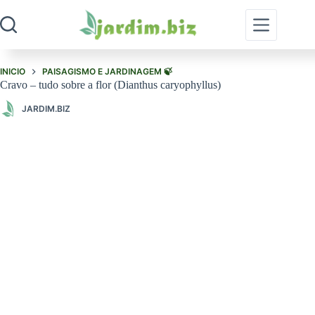
Pular
para
o
conteúdo
INICIO
PAISAGISMO E JARDINAGEM 🍃
Cravo – tudo sobre a flor (Dianthus caryophyllus)
JARDIM.BIZ