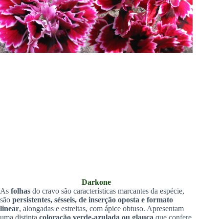
Darkone
As
folhas
do cravo são características marcantes da espécie,
são
persistentes, sésseis, de inserção oposta e formato
linear
, alongadas e estreitas, com ápice obtuso. Apresentam
uma distinta
coloração verde-azulada ou glauca
que confere