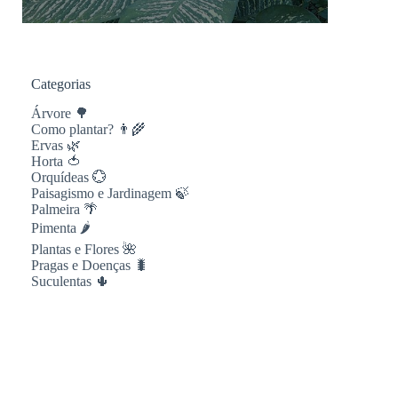
Categorias
Árvore 🌳
Como plantar? 👨‍🌾
Ervas 🌿
Horta 🍅
Orquídeas 💮
Paisagismo e Jardinagem 🍃
Palmeira 🌴
Pimenta 🌶
Plantas e Flores 🌺
Pragas e Doenças 🐛
Suculentas 🌵