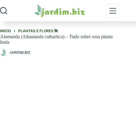
Pular
para
o
conteúdo
INICIO
PLANTAS E FLORES 🌺
Alamanda (Allamanda cathartica) – Tudo sobre essa planta
linda
JARDIM.BIZ