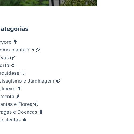
ategorias
rvore 🌳
omo plantar? 👨‍🌾
rvas 🌿
orta 🍅
rquídeas 💮
aisagismo e Jardinagem 🍃
almeira 🌴
imenta 🌶
lantas e Flores 🌺
ragas e Doenças 🐛
uculentas 🌵