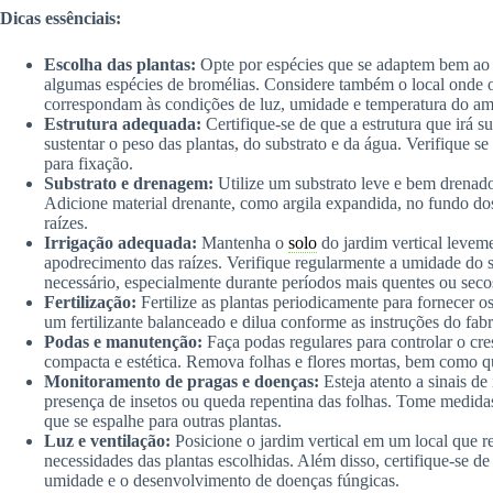
Dicas essênciais:
Escolha das plantas:
Opte por espécies que se adaptem bem ao 
algumas espécies de bromélias. Considere também o local onde o j
correspondam às condições de luz, umidade e temperatura do am
Estrutura adequada:
Certifique-se de que a estrutura que irá sup
sustentar o peso das plantas, do substrato e da água. Verifique 
para fixação.
Substrato e drenagem:
Utilize um substrato leve e bem drenado
Adicione material drenante, como argila expandida, no fundo do
raízes.
Irrigação adequada:
Mantenha o
solo
do jardim vertical levem
apodrecimento das raízes. Verifique regularmente a umidade do s
necessário, especialmente durante períodos mais quentes ou seco
Fertilização:
Fertilize as plantas periodicamente para fornecer o
um fertilizante balanceado e dilua conforme as instruções do fabr
Podas e manutenção:
Faça podas regulares para controlar o cr
compacta e estética. Remova folhas e flores mortas, bem como qu
Monitoramento de pragas e doenças:
Esteja atento a sinais d
presença de insetos ou queda repentina das folhas. Tome medidas 
que se espalhe para outras plantas.
Luz e ventilação:
Posicione o jardim vertical em um local que r
necessidades das plantas escolhidas. Além disso, certifique-se d
umidade e o desenvolvimento de doenças fúngicas.