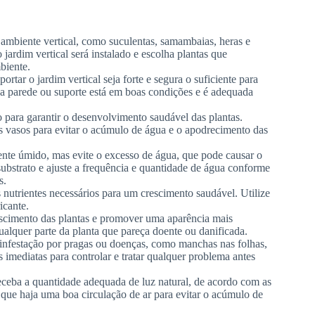
ambiente vertical, como suculentas, samambaias, heras e
ardim vertical será instalado e escolha plantas que
biente.
ortar o jardim vertical seja forte e segura o suficiente para
se a parede ou suporte está em boas condições e é adequada
 para garantir o desenvolvimento saudável das plantas.
s vasos para evitar o acúmulo de água e o apodrecimento das
ente úmido, mas evite o excesso de água, que pode causar o
ubstrato e ajuste a frequência e quantidade de água conforme
s.
s nutrientes necessários para um crescimento saudável. Utilize
icante.
escimento das plantas e promover uma aparência mais
alquer parte da planta que pareça doente ou danificada.
e infestação por pragas ou doenças, como manchas nas folhas,
imediatas para controlar e tratar qualquer problema antes
eceba a quantidade adequada de luz natural, de acordo com as
e que haja uma boa circulação de ar para evitar o acúmulo de