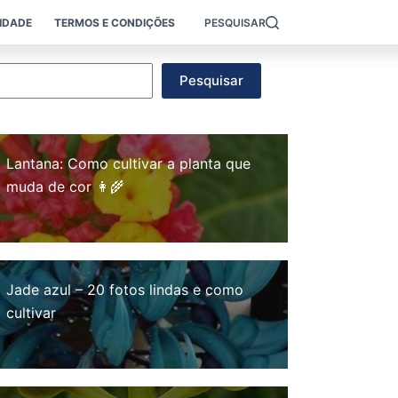
CIDADE
TERMOS E CONDIÇÕES
PESQUISAR
esquisar
Pesquisar
Lantana: Como cultivar a planta que
muda de cor 👩‍🌾
Jade azul – 20 fotos lindas e como
cultivar