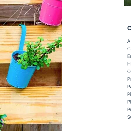
C
Á
C
E
H
O
P
P
P
P
P
S