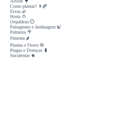
Árvore 🌳
Como plantar? 👨‍🌾
Ervas 🌿
Horta 🍅
Orquídeas 💮
Paisagismo e Jardinagem 🍃
Palmeira 🌴
Pimenta 🌶
Plantas e Flores 🌺
Pragas e Doenças 🐛
Suculentas 🌵