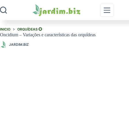
Pular
para
o
conteúdo
INICIO
ORQUÍDEAS 💮
Oncidium – Variações e características das orquídeas
JARDIM.BIZ