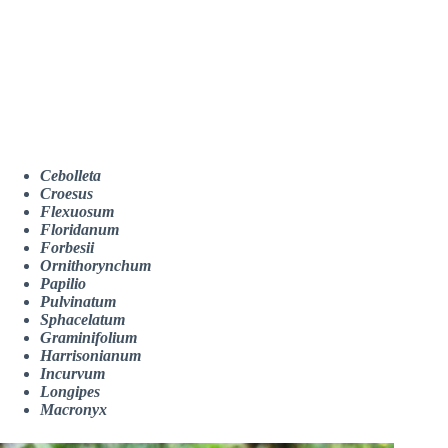
Cebolleta
Croesus
Flexuosum
Floridanum
Forbesii
Ornithorynchum
Papilio
Pulvinatum
Sphacelatum
Graminifolium
Harrisonianum
Incurvum
Longipes
Macronyx