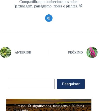
Compartilhando conhecimentos sobre
jardinagem, paisagismo, flores e plantas. 💚
ANTERIOR
PRÓXIMO
Pesquisar
Pesquisar
Girassol 🌻 significados, tatuagens e 50 fotos
da planta