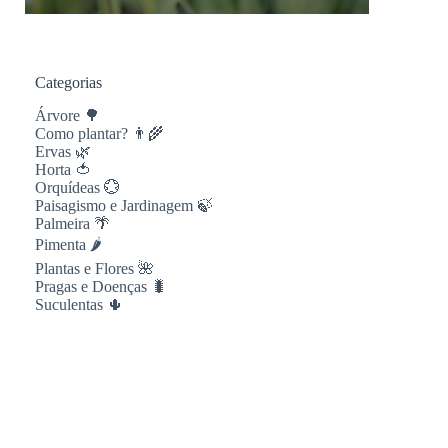
Categorias
Árvore 🌳
Como plantar? 👨‍🌾
Ervas 🌿
Horta 🍅
Orquídeas 💮
Paisagismo e Jardinagem 🍃
Palmeira 🌴
Pimenta 🌶
Plantas e Flores 🌺
Pragas e Doenças 🐛
Suculentas 🌵