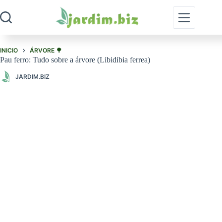
Pular
para
o
conteúdo
INICIO
ÁRVORE 🌳
Pau ferro: Tudo sobre a árvore (Libidibia ferrea)
JARDIM.BIZ