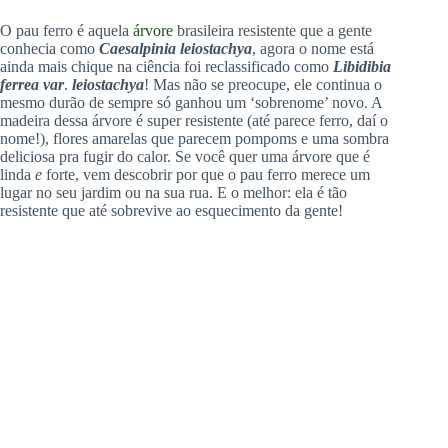
O pau ferro é aquela
árvore
brasileira resistente que a gente
conhecia como
Caesalpinia leiostachya
, agora o nome está
ainda mais chique na ciência foi reclassificado como
Libidibia
ferrea var
.
leiostachya
! Mas não se preocupe, ele continua o
mesmo durão de sempre só ganhou um ‘sobrenome’ novo. A
madeira dessa árvore é super resistente (até parece ferro, daí o
nome!), flores amarelas que parecem pompoms e uma sombra
deliciosa pra fugir do calor. Se você quer uma árvore que é
linda
e
forte, vem descobrir por que o pau ferro merece um
lugar no seu jardim ou na sua rua. E o melhor: ela é tão
resistente que até sobrevive ao esquecimento da gente!