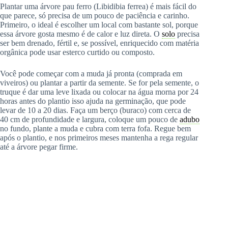
Plantar uma árvore pau ferro (Libidibia ferrea) é mais fácil do
que parece, só precisa de um pouco de paciência e carinho.
Primeiro, o ideal é escolher um local com bastante sol, porque
essa árvore gosta mesmo é de calor e luz direta. O
solo
precisa
ser bem drenado, fértil e, se possível, enriquecido com matéria
orgânica pode usar esterco curtido ou composto.
Você pode começar com a muda já pronta (comprada em
viveiros) ou plantar a partir da semente. Se for pela semente, o
truque é dar uma leve lixada ou colocar na água morna por 24
horas antes do plantio isso ajuda na germinação, que pode
levar de 10 a 20 dias. Faça um berço (buraco) com cerca de
40 cm de profundidade e largura, coloque um pouco de
adubo
no fundo, plante a muda e cubra com terra fofa. Regue bem
após o plantio, e nos primeiros meses mantenha a rega regular
até a árvore pegar firme.