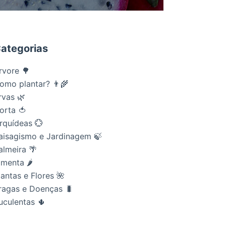
ategorias
rvore 🌳
omo plantar? 👨‍🌾
rvas 🌿
orta 🍅
rquídeas 💮
aisagismo e Jardinagem 🍃
almeira 🌴
imenta 🌶
lantas e Flores 🌺
ragas e Doenças 🐛
uculentas 🌵