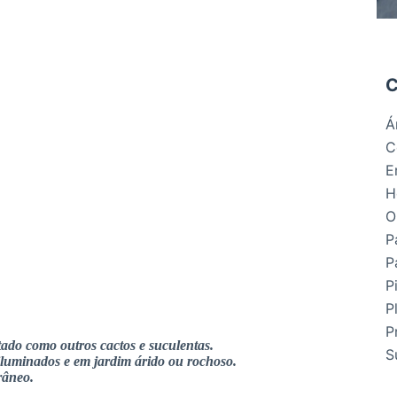
C
Á
C
E
H
O
P
P
P
P
P
tado como outros cactos e suculentas.
S
iluminados e em jardim árido ou rochoso.
râneo.