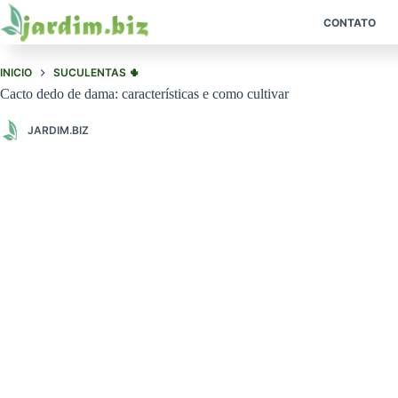
Pular
para
CONTATO
o
conteúdo
INICIO
SUCULENTAS 🌵
Cacto dedo de dama: características e como cultivar
JARDIM.BIZ