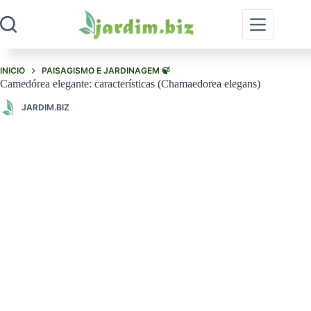
Pular
para
o
conteúdo
INICIO
PAISAGISMO E JARDINAGEM 🍃
Camedórea elegante: características (Chamaedorea elegans)
JARDIM.BIZ