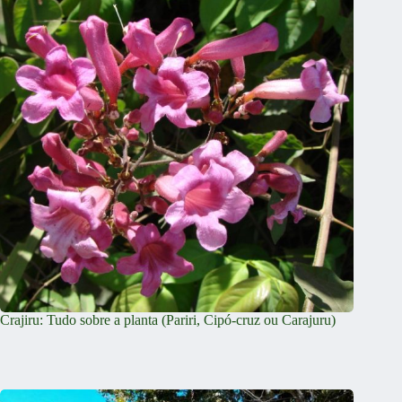
Crajiru: Tudo sobre a planta (Pariri, Cipó-cruz ou Carajuru)