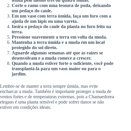
tenha pelo menos três ou quatro folhas.
Corte o ramo com uma tesoura de poda, deixando
um pedaço do caule.
Em um vaso com terra úmida, faça um furo com a
ajuda de um lápis ou uma vareta.
Insira o pedaço do caule da planta no furo feito na
terra.
Pressione suavemente a terra em volta da muda.
Mantenha a terra úmida e a muda em um local
protegido do sol direto.
Aguarde algumas semanas até que as raízes se
desenvolvam e a muda comece a crescer.
Quando a muda estiver forte o suficiente, você pode
transplantá-la para um vaso maior ou para o
jardim.
Lembre-se de manter a terra sempre úmida, mas evite
encharcar a muda. Também é importante proteger a muda de
ventos fortes e de temperaturas extremas, pois a Chamaedorea
elegans é uma planta sensível e pode sofrer danos se não
estiver em condições ideais.