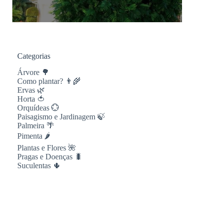
Categorias
Árvore 🌳
Como plantar? 👨‍🌾
Ervas 🌿
Horta 🍅
Orquídeas 💮
Paisagismo e Jardinagem 🍃
Palmeira 🌴
Pimenta 🌶
Plantas e Flores 🌺
Pragas e Doenças 🐛
Suculentas 🌵