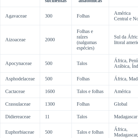
suculentas
anatômicas
América
Agavaceae
300
Folhas
Central e No
Folhas e
raízes
Sul da Áfric
Aizoaceae
2000
(nalgumas
litoral amer
espécies)
África, Pení
Apocynaceae
500
Talos
Arábica, Índ
Asphodelaceae
500
Folhas
África, Mad
Cactaceae
1600
Talos e folhas
América
Crassulaceae
1300
Folhas
Global
Didiereaceae
11
Talos
Madagascar
África,
Euphorbiaceae
500
Talos e folhas
Madagascar,