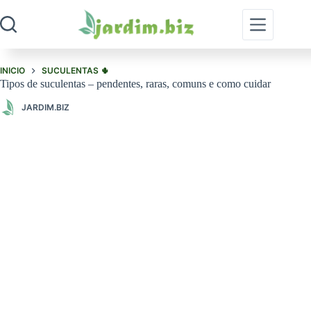
Pular
para
o
conteúdo
INICIO
SUCULENTAS 🌵
Tipos de suculentas – pendentes, raras, comuns e como cuidar
JARDIM.BIZ