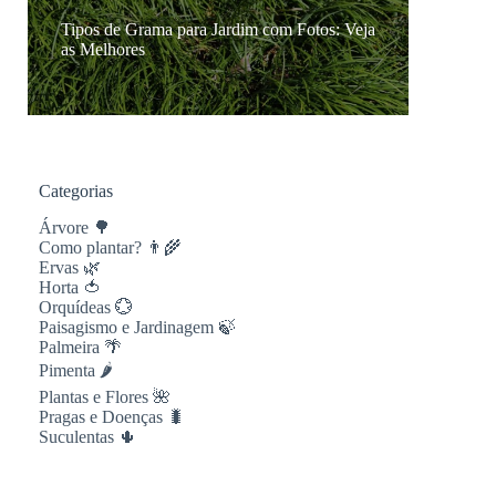
Tipos de Grama para Jardim com Fotos: Veja
as Melhores
Categorias
Árvore 🌳
Como plantar? 👨‍🌾
Ervas 🌿
Horta 🍅
Orquídeas 💮
Paisagismo e Jardinagem 🍃
Palmeira 🌴
Pimenta 🌶
Plantas e Flores 🌺
Pragas e Doenças 🐛
Suculentas 🌵