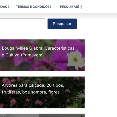
CIDADE
TERMOS E CONDIÇÕES
PESQUISAR
esquisar
Pesquisar
Bougainvillea Glabra: Características
e Cultivo (Primavera)
Árvores para calçada: 20 tipos,
frutíferas, boa sombra, flores