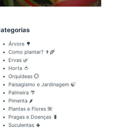
ategorias
Árvore 🌳
Como plantar? 👨‍🌾
Ervas 🌿
Horta 🍅
Orquídeas 💮
Paisagismo e Jardinagem 🍃
Palmeira 🌴
Pimenta 🌶
Plantas e Flores 🌺
Pragas e Doenças 🐛
Suculentas 🌵