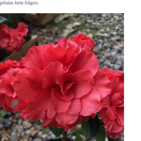
pétalas bem frágeis.