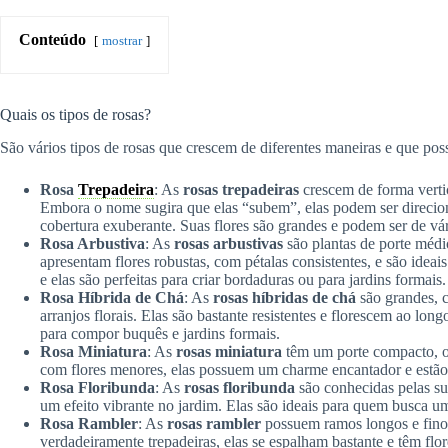
Conteúdo
mostrar
Quais os tipos de rosas?
São vários tipos de rosas que crescem de diferentes maneiras e que poss
Rosa
Trepadeira
: As
rosas trepadeiras
crescem de forma vertic
Embora o nome sugira que elas “subem”, elas podem ser direciona
cobertura exuberante. Suas flores são grandes e podem ser de vá
Rosa Arbustiva
: As
rosas arbustivas
são plantas de porte méd
apresentam flores robustas, com pétalas consistentes, e são idea
e elas são perfeitas para criar bordaduras ou para jardins formais.
Rosa Híbrida de Chá
: As
rosas híbridas de chá
são grandes, c
arranjos florais. Elas são bastante resistentes e florescem ao lon
para compor buquês e jardins formais.
Rosa Miniatura
: As
rosas miniatura
têm um porte compacto, o 
com flores menores, elas possuem um charme encantador e estã
Rosa Floribunda
: As
rosas floribunda
são conhecidas pelas su
um efeito vibrante no jardim. Elas são ideais para quem busca u
Rosa Rambler
: As
rosas rambler
possuem ramos longos e finos
verdadeiramente trepadeiras, elas se espalham bastante e têm fl