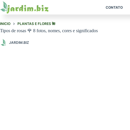
Pular
para
CONTATO
o
conteúdo
INICIO
PLANTAS E FLORES 🌺
Tipos de rosas 🌹 8 fotos, nomes, cores e significados
JARDIM.BIZ