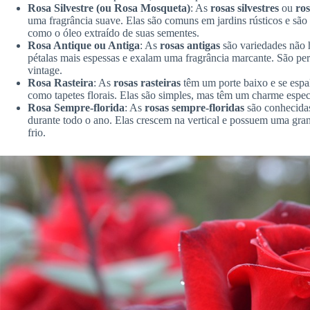
Rosa Silvestre (ou Rosa Mosqueta)
: As
rosas silvestres
ou
ro
uma fragrância suave. Elas são comuns em jardins rústicos e são 
como o óleo extraído de suas sementes.
Rosa Antique ou Antiga
: As
rosas antigas
são variedades não 
pétalas mais espessas e exalam uma fragrância marcante. São per
vintage.
Rosa Rasteira
: As
rosas rasteiras
têm um porte baixo e se espal
como tapetes florais. Elas são simples, mas têm um charme espe
Rosa Sempre-florida
: As
rosas sempre-floridas
são conhecidas 
durante todo o ano. Elas crescem na vertical e possuem uma grand
frio.