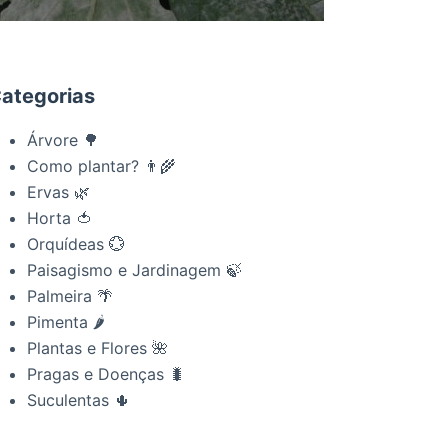
ategorias
Árvore 🌳
Como plantar? 👨‍🌾
Ervas 🌿
Horta 🍅
Orquídeas 💮
Paisagismo e Jardinagem 🍃
Palmeira 🌴
Pimenta 🌶
Plantas e Flores 🌺
Pragas e Doenças 🐛
Suculentas 🌵