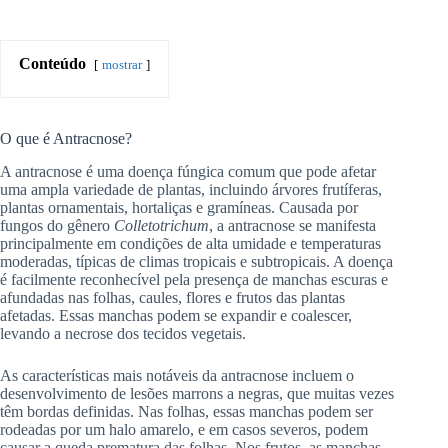
Conteúdo
mostrar
O que é Antracnose?
A antracnose é uma doença fúngica comum que pode afetar
uma ampla variedade de plantas, incluindo árvores frutíferas,
plantas ornamentais, hortaliças e gramíneas. Causada por
fungos do gênero
Colletotrichum
, a antracnose se manifesta
principalmente em condições de alta umidade e temperaturas
moderadas, típicas de climas tropicais e subtropicais. A doença
é facilmente reconhecível pela presença de manchas escuras e
afundadas nas folhas, caules, flores e frutos das plantas
afetadas. Essas manchas podem se expandir e coalescer,
levando a necrose dos tecidos vegetais.
As características mais notáveis da antracnose incluem o
desenvolvimento de lesões marrons a negras, que muitas vezes
têm bordas definidas. Nas folhas, essas manchas podem ser
rodeadas por um halo amarelo, e em casos severos, podem
causar a queda prematura das folhas. Nos frutos, as manchas