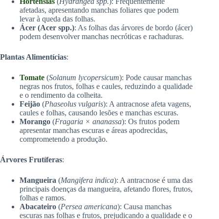
Hortênsias
(
Hydrangea spp.
): Frequentemente
afetadas, apresentando manchas foliares que podem
levar à queda das folhas.
Ácer (Acer spp.)
: As folhas das árvores de bordo (ácer)
podem desenvolver manchas necróticas e rachaduras.
Plantas Alimentícias
:
Tomate
(
Solanum lycopersicum
): Pode causar manchas
negras nos frutos, folhas e caules, reduzindo a qualidade
e o rendimento da colheita.
Feijão
(
Phaseolus vulgaris
): A antracnose afeta vagens,
caules e folhas, causando lesões e manchas escuras.
Morango
(
Fragaria × ananassa
): Os frutos podem
apresentar manchas escuras e áreas apodrecidas,
comprometendo a produção.
Árvores Frutíferas
:
Mangueira
(
Mangifera indica
): A antracnose é uma das
principais doenças da mangueira, afetando flores, frutos,
folhas e ramos.
Abacateiro
(
Persea americana
): Causa manchas
escuras nas folhas e frutos, prejudicando a qualidade e o