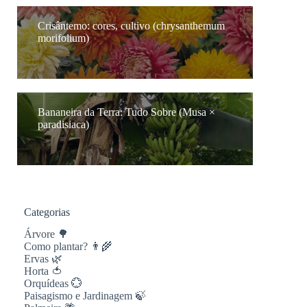
Crisântemo: cores, cultivo (chrysanthemum
morifolium)
Bananeira da Terra: Tudo Sobre (Musa ×
paradisiaca)
Categorias
Árvore 🌳
Como plantar? 👨‍🌾
Ervas 🌿
Horta 🍅
Orquídeas 💮
Paisagismo e Jardinagem 🍃