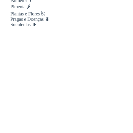
Palmeira 🌴
Pimenta 🌶
Plantas e Flores 🌺
Pragas e Doenças 🐛
Suculentas 🌵