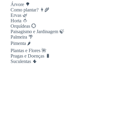
Árvore 🌳
Como plantar? 👨‍🌾
Ervas 🌿
Horta 🍅
Orquídeas 💮
Paisagismo e Jardinagem 🍃
Palmeira 🌴
Pimenta 🌶
Plantas e Flores 🌺
Pragas e Doenças 🐛
Suculentas 🌵