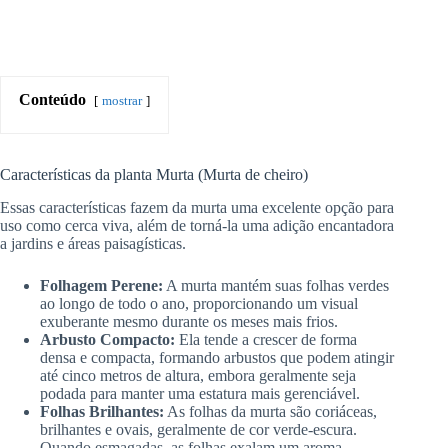
Conteúdo
mostrar
Características da planta Murta (Murta de cheiro)
Essas características fazem da murta uma excelente opção para
uso como cerca viva, além de torná-la uma adição encantadora
a jardins e áreas paisagísticas.
Folhagem Perene:
A murta mantém suas folhas verdes
ao longo de todo o ano, proporcionando um visual
exuberante mesmo durante os meses mais frios.
Arbusto Compacto:
Ela tende a crescer de forma
densa e compacta, formando arbustos que podem atingir
até cinco metros de altura, embora geralmente seja
podada para manter uma estatura mais gerenciável.
Folhas Brilhantes:
As folhas da murta são coriáceas,
brilhantes e ovais, geralmente de cor verde-escura.
Quando esmagadas, as folhas exalam um aroma