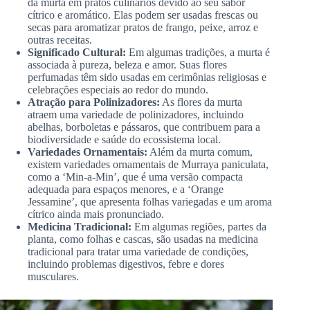
da murta em pratos culinários devido ao seu sabor
cítrico e aromático. Elas podem ser usadas frescas ou
secas para aromatizar pratos de frango, peixe, arroz e
outras receitas.
Significado Cultural:
Em algumas tradições, a murta é
associada à pureza, beleza e amor. Suas flores
perfumadas têm sido usadas em cerimônias religiosas e
celebrações especiais ao redor do mundo.
Atração para Polinizadores:
As flores da murta
atraem uma variedade de polinizadores, incluindo
abelhas, borboletas e pássaros, que contribuem para a
biodiversidade e saúde do ecossistema local.
Variedades Ornamentais:
Além da murta comum,
existem variedades ornamentais de Murraya paniculata,
como a ‘Min-a-Min’, que é uma versão compacta
adequada para espaços menores, e a ‘Orange
Jessamine’, que apresenta folhas variegadas e um aroma
cítrico ainda mais pronunciado.
Medicina Tradicional:
Em algumas regiões, partes da
planta, como folhas e cascas, são usadas na medicina
tradicional para tratar uma variedade de condições,
incluindo problemas digestivos, febre e dores
musculares.