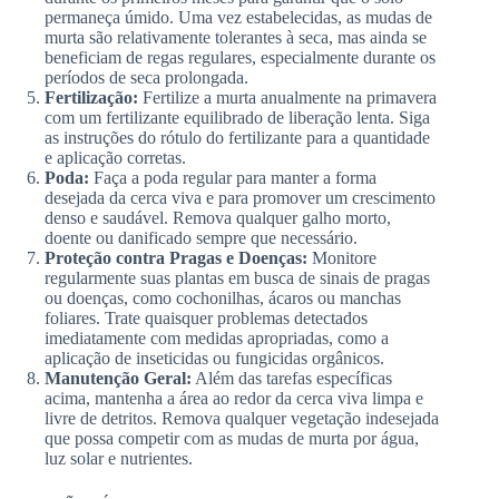
permaneça úmido. Uma vez estabelecidas, as mudas de
murta são relativamente tolerantes à seca, mas ainda se
beneficiam de regas regulares, especialmente durante os
períodos de seca prolongada.
Fertilização:
Fertilize a murta anualmente na primavera
com um fertilizante equilibrado de liberação lenta. Siga
as instruções do rótulo do fertilizante para a quantidade
e aplicação corretas.
Poda:
Faça a poda regular para manter a forma
desejada da cerca viva e para promover um crescimento
denso e saudável. Remova qualquer galho morto,
doente ou danificado sempre que necessário.
Proteção contra Pragas e Doenças:
Monitore
regularmente suas plantas em busca de sinais de pragas
ou doenças, como cochonilhas, ácaros ou manchas
foliares. Trate quaisquer problemas detectados
imediatamente com medidas apropriadas, como a
aplicação de inseticidas ou fungicidas orgânicos.
Manutenção Geral:
Além das tarefas específicas
acima, mantenha a área ao redor da cerca viva limpa e
livre de detritos. Remova qualquer vegetação indesejada
que possa competir com as mudas de murta por água,
luz solar e nutrientes.