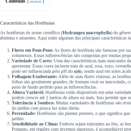
Conteúdo
mostrar
Características das Hortênsias
As hortênsias de nome científico (
Hydrangea macrophylla
) do gêner
distintas e atraentes. Aqui estão algumas das principais características d
Flores em Pom-Pom:
As flores de hortênsia são famosas por 
volumosos. Essas inflorescências são compostas por muitas peque
Variedade de Cores:
Uma das características mais marcantes da
apresentar. Essas cores incluem tons de azul, rosa, roxo, vermelh
pode ser influenciada pelo pH do
solo
, sendo azul em solos ácido
Folhagem Exuberante:
Além de suas flores vistosas, as hortên
folhas são geralmente grandes, de formato oval ou lanceolado, 
pano de fundo perfeito para as inflorescências.
Altura Variável:
Hortênsias estão disponíveis em uma variedad
podem crescer até 2 metros de altura ou mais. Isso permite que s
Tolerância à Sombra:
Muitas variedades de hortênsias são resist
do jardim com pouca luz solar direta.
Perenidade:
Hortênsias são plantas perenes, o que significa qu
jardim.
Sensibilidade ao Clima:
Embora sejam tolerantes ao frio, as ho
Portanto, em regiões com invernos rigorosos, é aconselhável prot