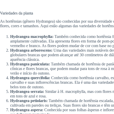
Variedades da planta
As hortênsias (gênero Hydrangea) são conhecidas por sua diversidade d
flores, cores e tamanhos. Aqui estão algumas das variedades de hortêns
Hydrangea macrophylla:
Também conhecida como hortênsia fr
amplamente cultivadas. Ela apresenta flores em forma de pom-po
vermelho e branco. As flores podem mudar de cor com base no 
Hydrangea arborescens:
Uma das variedades mais notáveis dess
globulares brancas que podem alcançar até 30 centímetros de diâ
aparência clássica.
Hydrangea paniculata:
Também chamada de hortênsia de panícul
cônicas e flores brancas, que podem mudar para tons de rosa à m
verão e início do outono.
Hydrangea quercifolia:
Conhecida como hortênsia carvalho, ess
carvalho e suas inflorescências brancas. Ela é uma das variedade
belos tons de outono.
Hydrangea serrata:
Similar à H. macrophylla, mas com flores me
em tons de azul e rosa.
Hydrangea petiolaris:
Também chamada de hortênsia escalada, 
cultivada em paredes ou treliças. Suas flores são brancas e têm 
Hydrangea aspera:
Conhecida por suas folhas ásperas e inflore