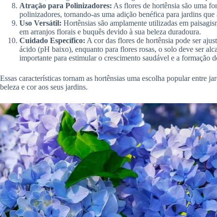
Atração para Polinizadores:
As flores de hortênsia são uma fon
polinizadores, tornando-as uma adição benéfica para jardins que
Uso Versátil:
Hortênsias são amplamente utilizadas em paisagis
em arranjos florais e buquês devido à sua beleza duradoura.
Cuidado Específico:
A cor das flores de hortênsia pode ser ajust
ácido (pH baixo), enquanto para flores rosas, o solo deve ser al
importante para estimular o crescimento saudável e a formação de
Essas características tornam as hortênsias uma escolha popular entre j
beleza e cor aos seus jardins.