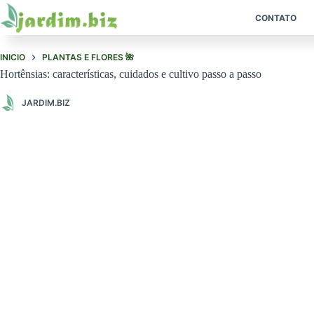
Pular
para
CONTATO
o
conteúdo
INICIO
PLANTAS E FLORES 🌺
Hortênsias: características, cuidados e cultivo passo a passo
JARDIM.BIZ