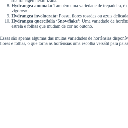
sua folhagem texturizada.
Hydrangea anomala:
Também uma variedade de trepadeira, é co
vigoroso.
Hydrangea involucrata:
Possui flores rosadas ou azuis delicada
Hydrangea quercifolia ‘Snowflake’:
Uma variedade de hortêns
estrela e folhas que mudam de cor no outono.
Essas são apenas algumas das muitas variedades de hortênsias disponíve
flores e folhas, o que torna as hortênsias uma escolha versátil para pai