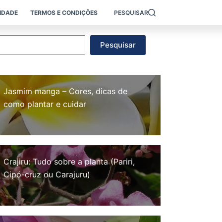
CIDADE
TERMOS E CONDIÇÕES
PESQUISAR
esquisar
Pesquisar
Jasmim manga – Cores, dicas de
como plantar e cuidar
Crajiru: Tudo sobre a planta (Pariri,
Cipó-cruz ou Carajuru)