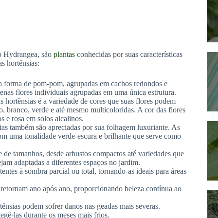
o Hydrangea, são
plantas
conhecidas por suas características
as hortênsias:
sua forma de pom-pom, agrupadas em cachos redondos e
nas flores individuais agrupadas em uma única estrutura.
s hortênsias é a variedade de cores que suas flores podem
o, branco, verde e até mesmo multicoloridas. A cor das flores
s e rosa em solos alcalinos.
sias também são apreciadas por sua folhagem luxuriante. As
com uma tonalidade verde-escura e brilhante que serve como
e de tamanhos, desde arbustos compactos até variedades que
ejam adaptadas a diferentes espaços no jardim.
entes à sombra parcial ou total, tornando-as ideais para áreas
e retornam ano após ano, proporcionando beleza contínua ao
rtênsias podem sofrer danos nas geadas mais severas.
egê-las durante os meses mais frios.