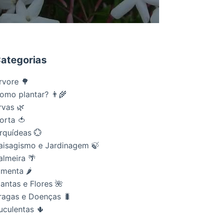
ategorias
rvore 🌳
omo plantar? 👨‍🌾
rvas 🌿
orta 🍅
rquídeas 💮
aisagismo e Jardinagem 🍃
almeira 🌴
imenta 🌶
lantas e Flores 🌺
ragas e Doenças 🐛
uculentas 🌵