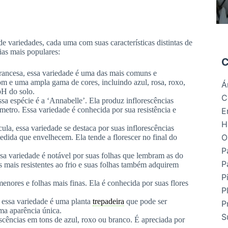
e variedades, cada uma com suas características distintas de
ias mais populares:
C
ancesa, essa variedade é uma das mais comuns e
m e uma ampla gama de cores, incluindo azul, rosa, roxo,
Á
pH do solo.
C
a espécie é a ‘Annabelle’. Ela produz inflorescências
metro. Essa variedade é conhecida por sua resistência e
E
H
a, essa variedade se destaca por suas inflorescências
O
edida que envelhecem. Ela tende a florescer no final do
P
a variedade é notável por suas folhas que lembram as do
P
s mais resistentes ao frio e suas folhas também adquirem
P
nores e folhas mais finas. Ela é conhecida por suas flores
P
essa variedade é uma planta
trepadeira
que pode ser
P
uma aparência única.
S
scências em tons de azul, roxo ou branco. É apreciada por