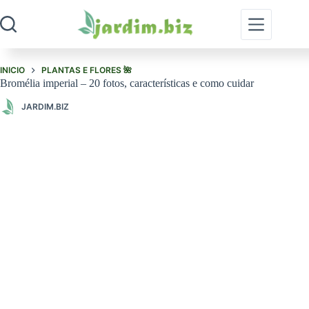
Pular
para
o
conteúdo
INICIO
PLANTAS E FLORES 🌺
Bromélia imperial – 20 fotos, características e como cuidar
JARDIM.BIZ