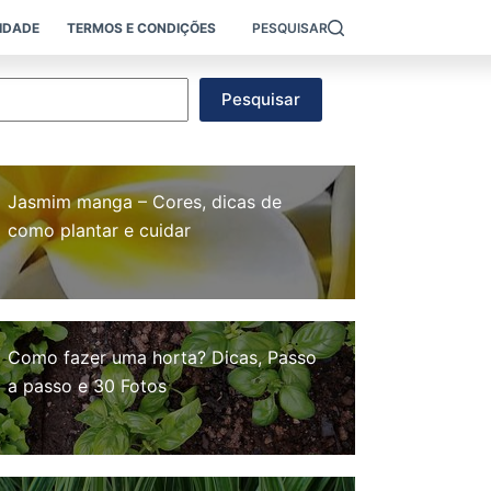
CIDADE
TERMOS E CONDIÇÕES
PESQUISAR
esquisar
Pesquisar
Jasmim manga – Cores, dicas de
como plantar e cuidar
Como fazer uma horta? Dicas, Passo
a passo e 30 Fotos