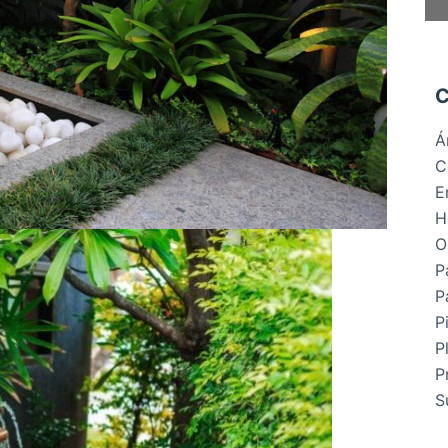
C
Á
C
E
H
O
P
P
P
P
P
S