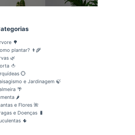
ategorias
rvore 🌳
omo plantar? 👨‍🌾
rvas 🌿
orta 🍅
rquídeas 💮
aisagismo e Jardinagem 🍃
almeira 🌴
imenta 🌶
lantas e Flores 🌺
ragas e Doenças 🐛
uculentas 🌵