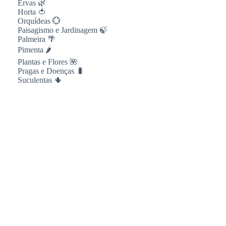
Ervas 🌿
Horta 🍅
Orquídeas 💮
Paisagismo e Jardinagem 🍃
Palmeira 🌴
Pimenta 🌶
Plantas e Flores 🌺
Pragas e Doenças 🐛
Suculentas 🌵