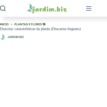
Pular
para
o
conteúdo
INICIO
PLANTAS E FLORES 🌺
Dracena: características da planta (Dracaena fragrans)
JARDIM.BIZ