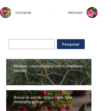
ANTERIOR
PRÓXIMO
Pesquisar
Pesquisar
Pândano: características e cultivo (Pandanus
veitchii)
Bonsai de acerola: dicas e como fazer
(Malpighia glabra)