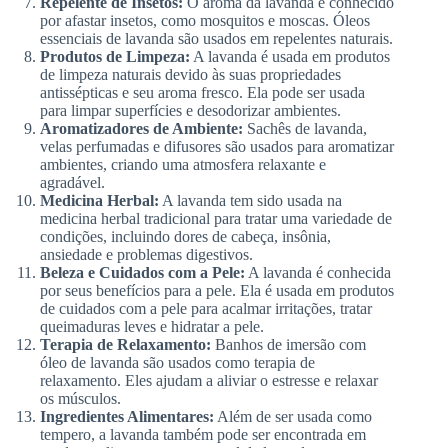
Repelente de Insetos:
O aroma da lavanda é conhecido
por afastar insetos, como mosquitos e moscas. Óleos
essenciais de lavanda são usados em repelentes naturais.
Produtos de Limpeza:
A lavanda é usada em produtos
de limpeza naturais devido às suas propriedades
antissépticas e seu aroma fresco. Ela pode ser usada
para limpar superfícies e desodorizar ambientes.
Aromatizadores de Ambiente:
Sachês de lavanda,
velas perfumadas e difusores são usados para aromatizar
ambientes, criando uma atmosfera relaxante e
agradável.
Medicina Herbal:
A lavanda tem sido usada na
medicina herbal tradicional para tratar uma variedade de
condições, incluindo dores de cabeça, insônia,
ansiedade e problemas digestivos.
Beleza e Cuidados com a Pele:
A lavanda é conhecida
por seus benefícios para a pele. Ela é usada em produtos
de cuidados com a pele para acalmar irritações, tratar
queimaduras leves e hidratar a pele.
Terapia de Relaxamento:
Banhos de imersão com
óleo de lavanda são usados como terapia de
relaxamento. Eles ajudam a aliviar o estresse e relaxar
os músculos.
Ingredientes Alimentares:
Além de ser usada como
tempero, a lavanda também pode ser encontrada em