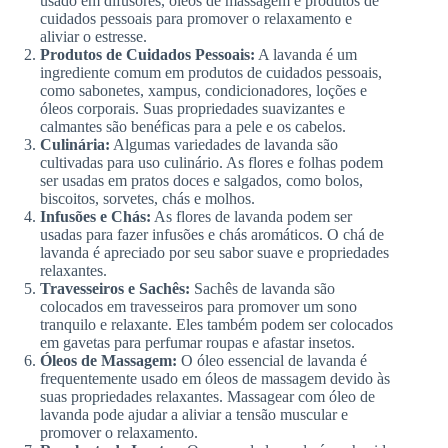
usado em difusores, óleos de massagem e produtos de
cuidados pessoais para promover o relaxamento e
aliviar o estresse.
Produtos de Cuidados Pessoais:
A lavanda é um
ingrediente comum em produtos de cuidados pessoais,
como sabonetes, xampus, condicionadores, loções e
óleos corporais. Suas propriedades suavizantes e
calmantes são benéficas para a pele e os cabelos.
Culinária:
Algumas variedades de lavanda são
cultivadas para uso culinário. As flores e folhas podem
ser usadas em pratos doces e salgados, como bolos,
biscoitos, sorvetes, chás e molhos.
Infusões e Chás:
As flores de lavanda podem ser
usadas para fazer infusões e chás aromáticos. O chá de
lavanda é apreciado por seu sabor suave e propriedades
relaxantes.
Travesseiros e Sachês:
Sachês de lavanda são
colocados em travesseiros para promover um sono
tranquilo e relaxante. Eles também podem ser colocados
em gavetas para perfumar roupas e afastar insetos.
Óleos de Massagem:
O óleo essencial de lavanda é
frequentemente usado em óleos de massagem devido às
suas propriedades relaxantes. Massagear com óleo de
lavanda pode ajudar a aliviar a tensão muscular e
promover o relaxamento.