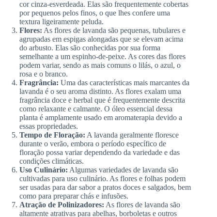
cor cinza-esverdeada. Elas são frequentemente cobertas
por pequenos pelos finos, o que lhes confere uma
textura ligeiramente peluda.
Flores:
As flores de lavanda são pequenas, tubulares e
agrupadas em espigas alongadas que se elevam acima
do arbusto. Elas são conhecidas por sua forma
semelhante a um espinho-de-peixe. As cores das flores
podem variar, sendo as mais comuns o lilás, o azul, o
rosa e o branco.
Fragrância:
Uma das características mais marcantes da
lavanda é o seu aroma distinto. As flores exalam uma
fragrância doce e herbal que é frequentemente descrita
como relaxante e calmante. O óleo essencial dessa
planta é amplamente usado em aromaterapia devido a
essas propriedades.
Tempo de Floração:
A lavanda geralmente floresce
durante o verão, embora o período específico de
floração possa variar dependendo da variedade e das
condições climáticas.
Uso Culinário:
Algumas variedades de lavanda são
cultivadas para uso culinário. As flores e folhas podem
ser usadas para dar sabor a pratos doces e salgados, bem
como para preparar chás e infusões.
Atração de Polinizadores:
As flores de lavanda são
altamente atrativas para abelhas, borboletas e outros