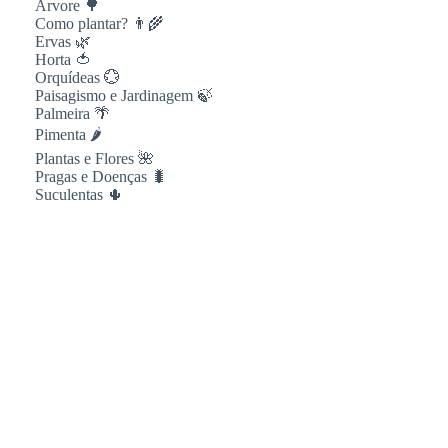
Árvore 🌳
Como plantar? 👨‍🌾
Ervas 🌿
Horta 🍅
Orquídeas 💮
Paisagismo e Jardinagem 🍃
Palmeira 🌴
Pimenta 🌶
Plantas e Flores 🌺
Pragas e Doenças 🐛
Suculentas 🌵